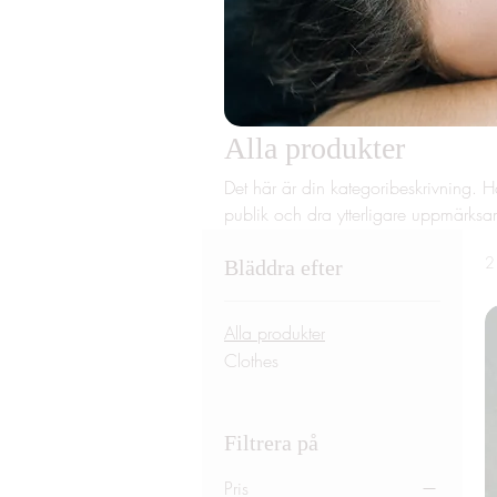
Alla produkter
Det här är din kategoribeskrivning. 
publik och dra ytterligare uppmärksam
2
Bläddra efter
Alla produkter
Clothes
Filtrera på
Pris