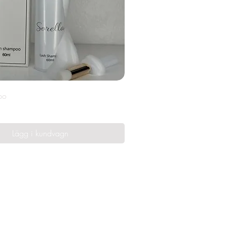
Snabbvisning
po
Lägg i kundvagn