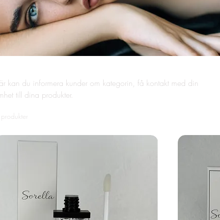
Här kan du informera kunder om kategorin, få kontakt med din
het till dina produkter.
 produkter