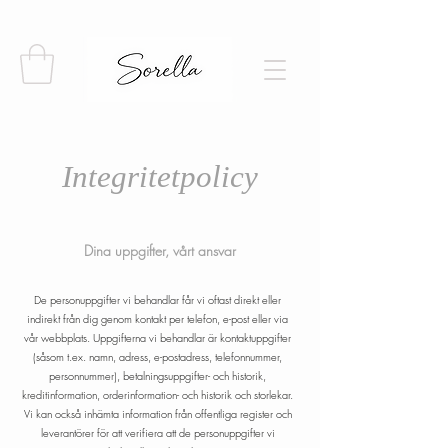
Integritetpolicy
Dina uppgifter, vårt ansvar
De personuppgifter vi behandlar får vi oftast direkt eller
indirekt från dig genom kontakt per telefon, e-post eller via
vår webbplats. Uppgifterna vi behandlar är kontaktuppgifter
(såsom t.ex. namn, adress, e-postadress, telefonnummer,
personnummer), betalningsuppgifter- och historik,
kreditinformation, orderinformation- och historik och storlekar.
Vi kan också inhämta information från offentliga register och
leverantörer för att verifiera att de personuppgifter vi