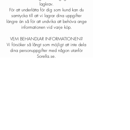
lagkrav.
För att underlätta för dig som kund kan du
samtycka till att vi lagrar dina uppgifter
längre än så för att undvika att behöva ange
informationen vid varje köp.
VEM BEHANDLAR INFORMATIONEN?​
Vi försöker så långt som möjligt att inte dela
dina personuppgifter med någon utanför
Sorella.se
.
Vi behöver dock dela personuppgifterna
inom bolaget, med parter som ansvarar för
exempelvis frakt och betalningar, för att
kunna uppfylla våra åtaganden till dig.
VILKA ÄR DINA RÄTTIGHETER?​
Du har rätt att begära en kopia av samtliga
personuppgifter som vi behandlar om dig
och du har även rätt att begära rättelse av
uppgifter om de skulle visa sig vara
felaktiga eller radering om uppgifterna inte
längre är nödvändiga för ändamålet med